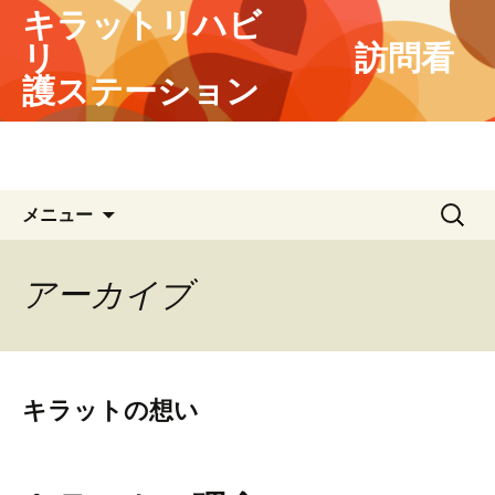
キラットリハビ
リ 訪問看
護ステーション
地域の皆様に選んでいただける事業
所を目指してます
コ
検
メニュー
ン
索:
テ
ン
アーカイブ
ツ
へ
ス
キ
キラットの想い
ッ
プ