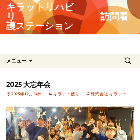
キラットリハビ
リ 訪問看
護ステーション
地域の皆様に選んでいただける事業
所を目指してます
コ
検
メニュー
ン
索:
テ
ン
2025 大忘年会
ツ
2025年12月24日
キラット便り
株式会社 キラット
へ
ス
キ
ッ
プ